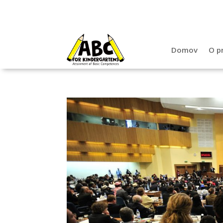
Domov
O p