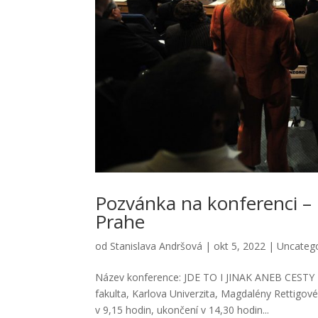
Pozvánka na konferenci – 
Prahe
od
Stanislava Andršová
|
okt 5, 2022
|
Uncateg
Název konference: JDE TO I JINAK ANEB CEST
fakulta, Karlova Univerzita, Magdalény Rettigové
v 9,15 hodin, ukončení v 14,30 hodin...