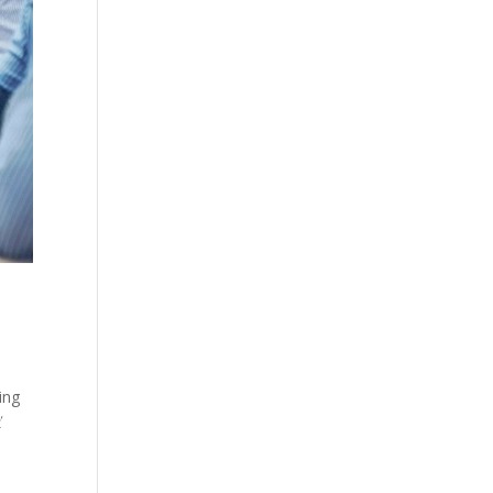
ing
ť