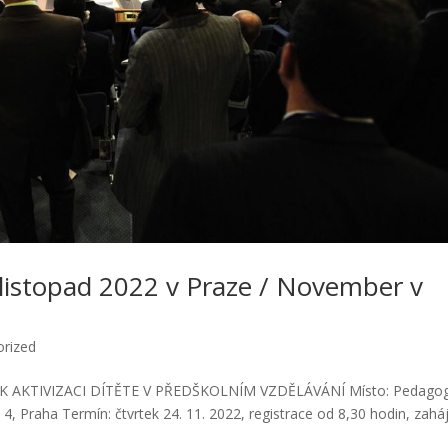
listopad 2022 v Praze / November v
orized
Y K AKTIVIZACI DÍTĚTE V PŘEDŠKOLNÍM VZDĚLÁVÁNÍ Místo: Pedagog
 4, Praha Termín: čtvrtek 24. 11. 2022, registrace od 8,30 hodin, zahá