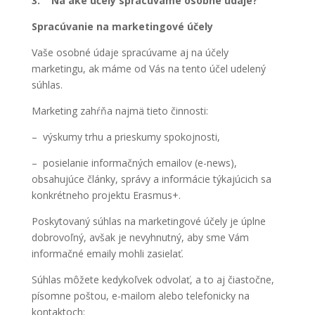
3. Na aké účely spracúvame osobné údaje?
Spracúvanie na marketingové účely
Vaše osobné údaje spracúvame aj na účely
marketingu, ak máme od Vás na tento účel udelený
súhlas.
Marketing zahŕňa najmä tieto činnosti:
– výskumy trhu a prieskumy spokojnosti,
– posielanie informačných emailov (e-news),
obsahujúce články, správy a informácie týkajúcich sa
konkrétneho projektu Erasmus+.
Poskytovaný súhlas na marketingové účely je úplne
dobrovoľný, avšak je nevyhnutný, aby sme Vám
informačné emaily mohli zasielať.
Súhlas môžete kedykoľvek odvolať, a to aj čiastočne,
písomne poštou, e-mailom alebo telefonicky na
kontaktoch: