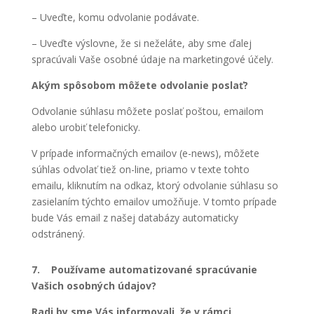
– Uveďte, komu odvolanie podávate.
– Uveďte výslovne, že si neželáte, aby sme ďalej
spracúvali Vaše osobné údaje na marketingové účely.
Akým spôsobom môžete odvolanie poslať?
Odvolanie súhlasu môžete poslať poštou, emailom
alebo urobiť telefonicky.
V prípade informačných emailov (e-news), môžete
súhlas odvolať tiež on-line, priamo v texte tohto
emailu, kliknutím na odkaz, ktorý odvolanie súhlasu so
zasielaním týchto emailov umožňuje. V tomto prípade
bude Vás email z našej databázy automaticky
odstránený.
7. Používame automatizované spracúvanie
Vašich osobných údajov?
Radi by sme Vás informovali, že v rámci