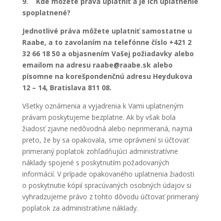
9. Kde môžete práva uplatniť a je ich uplatnenie
spoplatnené?
Jednotlivé práva môžete uplatniť samostatne u
Raabe, a to zavolaním na telefónne číslo
+421 2
32 66 18 50 a objasnením Vašej požiadavky alebo
emailom na adresu raabe@raabe.sk alebo
písomne na korešpondenčnú adresu Heydukova
12 – 14, Bratislava 811 08.
Všetky oznámenia a vyjadrenia k Vami uplatneným
právam poskytujeme bezplatne. Ak by však bola
žiadosť zjavne nedôvodná alebo neprimeraná, najmä
preto, že by sa opakovala, sme oprávnení si účtovať
primeraný poplatok zohľadňujúci administratívne
náklady spojené s poskytnutím požadovaných
informácií. V prípade opakovaného uplatnenia žiadosti
o poskytnutie kópií spracúvaných osobných údajov si
vyhradzujeme právo z tohto dôvodu účtovať primeraný
poplatok za administratívne náklady.