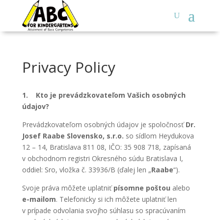
Privacy Policy
1.
Kto je prevádzkovateľom Vašich osobných
údajov?
Prevádzkovateľom osobných údajov je spoločnosť
Dr.
Josef Raabe Slovensko, s.r.o.
so sídlom Heydukova
12 – 14, Bratislava 811 08, IČO: 35 908 718, zapísaná
v obchodnom registri Okresného súdu Bratislava I,
oddiel: Sro, vložka č. 33936/B (ďalej len „
Raabe
“).
Svoje práva môžete uplatniť
písomne poštou
alebo
e-mailom
. Telefonicky si ich môžete uplatniť len
v prípade odvolania svojho súhlasu so spracúvaním