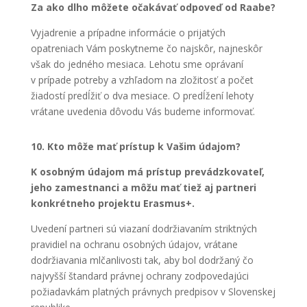
Za ako dlho môžete očakávať odpoveď od Raabe?
Vyjadrenie a prípadne informácie o prijatých
opatreniach Vám poskytneme čo najskôr, najneskôr
však do jedného mesiaca. Lehotu sme oprávaní
v prípade potreby a vzhľadom na zložitosť a počet
žiadostí predĺžiť o dva mesiace. O predĺžení lehoty
vrátane uvedenia dôvodu Vás budeme informovať.
10. Kto môže mať prístup k Vašim údajom?
K osobným údajom má prístup prevádzkovateľ,
jeho zamestnanci a môžu mať tiež aj partneri
konkrétneho projektu Erasmus+.
Uvedení partneri sú viazaní dodržiavaním striktných
pravidiel na ochranu osobných údajov, vrátane
dodržiavania mlčanlivosti tak, aby bol dodržaný čo
najvyšší štandard právnej ochrany zodpovedajúci
požiadavkám platných právnych predpisov v Slovenskej